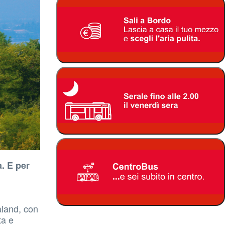
a. E per
aland, con
ta e