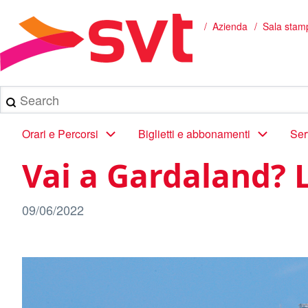
Salta
al
Azienda
Sala stam
Briciole
contenuto
principale
di
pane
Search
Main
Orari e Percorsi
Biglietti e abbonamenti
Ser
navigation
Vai a Gardaland? L
09/06/2022