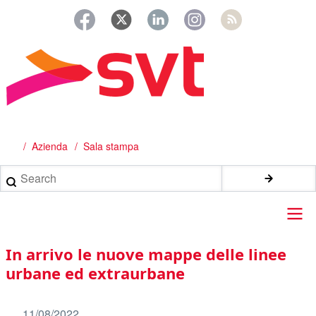
Salta
al
contenuto
principale
Azienda
Sala stampa
Briciole
di
Search
pane
Main
In arrivo le nuove mappe delle linee
navigation
urbane ed extraurbane
11/08/2022