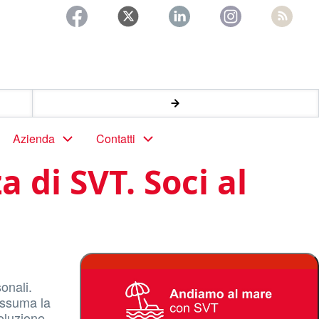
Azienda
Contatti
 di SVT. Soci al
onali.
assuma la
oluzione.