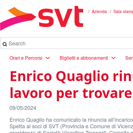
Salta
al
Azienda
Sala stam
Briciole
contenuto
principale
di
pane
Search
Main
Orari e Percorsi
Biglietti e abbonamenti
Ser
navigation
Enrico Quaglio rin
lavoro per trovare
09/05/2024
Enrico Quaglio ha comunicato la rinuncia all’incaric
Spetta ai soci di SVT (Provincia e Comune di Vicenza
presidenza di Società Vicentina Trasporti. Compito su