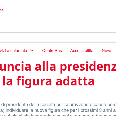
pa
vizi a chiamata
CentroBus
Accessibilità
News
uncia alla presidenza
 la figura adatta
o di presidente della società per sopravvenute cause pers
) individuare la nuova figura che per i prossimi 3 anni 
 cui già si sta lavorando e su cui si arriverà a breve a s