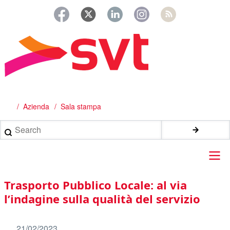
Salta
al
contenuto
principale
Azienda
Sala stampa
Briciole
di
Search
pane
Main
Trasporto Pubblico Locale: al via
navigation
l’indagine sulla qualità del servizio
21/02/2023