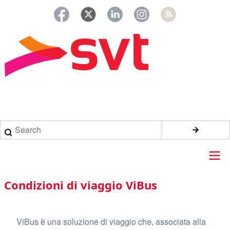
Salta
al
contenuto
principale
Briciole
di
Search
pane
Main
Condizioni di viaggio ViBus
navigation
ViBus è una soluzione di viaggio che, associata alla