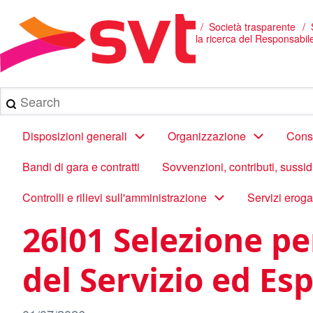
Salta
al
/
Società trasparente
Briciole
contenuto
la ricerca del Responsabil
principale
di
pane
Search
Main
Disposizioni generali
Organizzazione
Consu
navigation
Bandi di gara e contratti
Sovvenzioni, contributi, sussi
Controlli e rilievi sull'amministrazione
Servizi eroga
26l01 Selezione pe
del Servizio ed Es