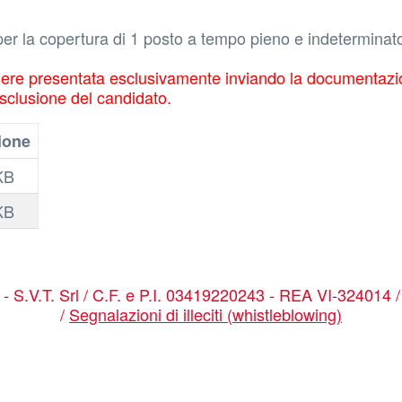
copertura di 1 posto a tempo pieno e indeterminato - pr
re presentata esclusivamente inviando la documentazion
esclusione del candidato.
ione
KB
KB
a - S.V.T. Srl / C.F. e P.I. 03419220243 - REA VI-324014 
/
Segnalazioni di illeciti (whistleblowing)