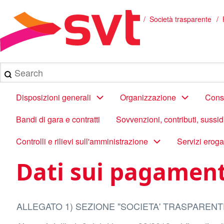
Salta
al
/
Società trasparente
Briciole
contenuto
principale
di
pane
Search
Main
Disposizioni generali
Organizzazione
Consu
navigation
Bandi di gara e contratti
Sovvenzioni, contributi, sussi
Controlli e rilievi sull'amministrazione
Servizi eroga
Dati sui pagament
ALLEGATO 1) SEZIONE "SOCIETA' TRASPARENT