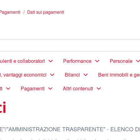
Pagamenti
Dati sui pagamenti
lenti e collaboratori
Performance
Personale
di, vantaggi economici
Bilanci
Beni immobili e ge
ti
Pagamenti
Altri contenuti
i
E"/"AMMINISTRAZIONE TRASPARENTE" - ELENCO D