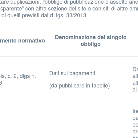
 evitare duplicazioni, l'obbligo di pubblicazione è assolto
parente" con altra sezione del sito o con siti di altre amm
i quelli previsti dal d. lgs. 33/2013
Denominazione del singolo
imento normativo
obbligo
Da
Dati sui pagamenti
is, c. 2, dlgs n.
al
3
al
(da pubblicare in tabelle)
ai
In
pa
be
pr
an