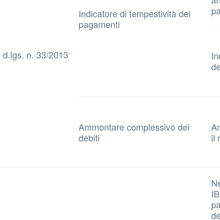
pa
Indicatore di tempestività dei
pagamenti
, d.lgs. n. 33/2013
In
de
Ammontare complessivo dei
Am
debiti
il
Ne
IB
pa
de