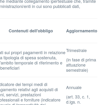
 anche mediante collegamento ipertestuale che, tramite
inistrazioni/enti in cui sono pubblicati dati,
Contenuti dell'obbligo
Aggiornamento
Trimestrale
ti sui propri pagamenti in relazione
la tipologia di spesa sostenuta,
(in fase di prima
l'ambito temporale di riferimento e
attuazione
 beneficiari
semestrale)
dicatore dei tempi medi di
Annuale
gamento relativi agli acquisti di
ni, servizi, prestazioni
(art. 33, c. 1,
ofessionali e forniture (indicatore
d.lgs. n.
nuale di tempestività dei