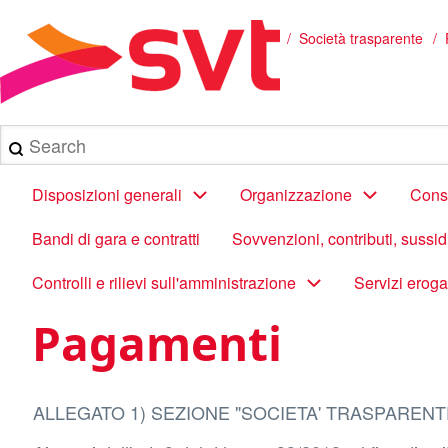
Salta
al
/
Società trasparente
Briciole
contenuto
principale
di
pane
Search
Main
Disposizioni generali
Organizzazione
Consu
navigation
Bandi di gara e contratti
Sovvenzioni, contributi, sussi
Controlli e rilievi sull'amministrazione
Servizi eroga
Pagamenti
ALLEGATO 1) SEZIONE "SOCIETA' TRASPARENT