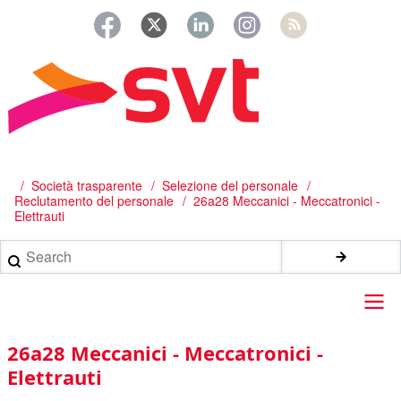
Salta
al
contenuto
principale
/
Società trasparente
Selezione del personale
Briciole
Reclutamento del personale
26a28 Meccanici - Meccatronici -
di
Elettrauti
pane
Search
Main
26a28 Meccanici - Meccatronici -
navigation
Elettrauti