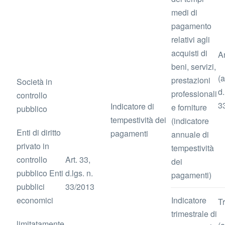
medi di
pagamento
relativi agli
acquisti di
A
beni, servizi,
(a
prestazioni
Società in
d.
professionali
controllo
3
Indicatore di
e forniture
pubblico
tempestività dei
(indicatore
Enti di diritto
pagamenti
annuale di
privato in
tempestività
controllo
Art. 33,
dei
pubblico Enti
d.lgs. n.
pagamenti)
pubblici
33/2013
economici
Indicatore
T
trimestrale di
limitatamente