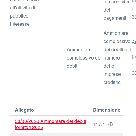
(a
tempestività
all'attività di
d.
dei
pubblico
3
pagamenti
interesse
Ammontare
complessivo
A
Ammontare
dei debiti e il
(a
complessivo dei
numero
d.
debiti
delle
3
imprese
creditrici
Allegato
Dimensione
03/06/2026 Ammontare dei debiti
117.1 KB
fornitori 2025