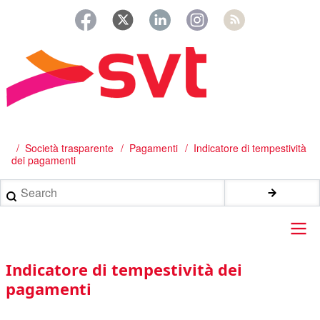
Salta
al
contenuto
principale
/
Società trasparente
Pagamenti
Indicatore di tempestività
Briciole
dei pagamenti
di
Search
pane
Main
Indicatore di tempestività dei
navigation
pagamenti