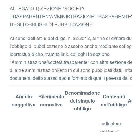
ALLEGATO 1) SEZIONE "SOCIETA'
TRASPARENTE"/"AMMINISTRAZIONE TRASPARENTE"
DEGLI OBBLIGHI DI PUBBLICAZIONE
Ai sensi dell'art. 9 del d.lgs. n. 33/2013, al fine di evitare d
l'obbligo di pubblicazione è assolto anche mediante coll
ipertestuale che, tramite link, colleghi la sezione
"Amministrazione/società trasparente" con altra sezione del 
di altre amministrazioni/enti in cui sono pubblicati dati, inf
documenti dello stesso tipo e formato di quelli previsti dal 
Denominazione
Ambito
Riferimento
Contenuti
del singolo
A
soggettivo
normativo
dell'obbligo
obbligo
Indicatore
dei tempi