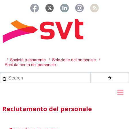
Salta
al
contenuto
principale
/
Società trasparente
Selezione del personale
Briciole
Reclutamento del personale
di
Search
pane
Main
Reclutamento del personale
navigation