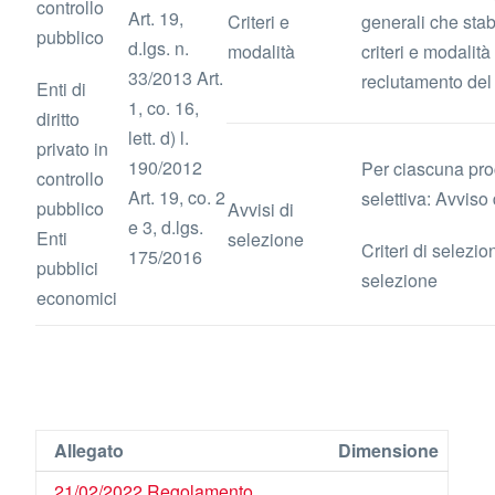
controllo
Art. 19,
Criteri e
generali che stab
pubblico
d.lgs. n.
modalità
criteri e modalità 
33/2013 Art.
reclutamento del
Enti di
1, co. 16,
diritto
lett. d) l.
privato in
190/2012
Per ciascuna pr
controllo
Art. 19, co. 2
selettiva: Avviso
pubblico
Avvisi di
e 3, d.lgs.
Enti
selezione
Criteri di selezio
175/2016
pubblici
selezione
economici
Allegato
Dimensione
21/02/2022 Regolamento