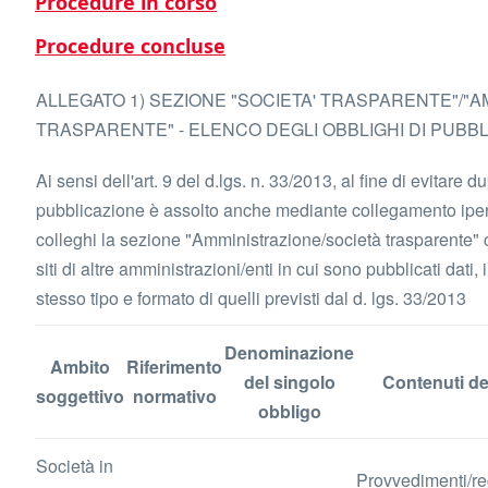
Procedure in corso
Procedure concluse
ALLEGATO 1) SEZIONE "SOCIETA' TRASPARENTE"/"
TRASPARENTE" - ELENCO DEGLI OBBLIGHI DI PUBB
Ai sensi dell'art. 9 del d.lgs. n. 33/2013, al fine di evitare du
pubblicazione è assolto anche mediante collegamento iperte
colleghi la sezione "Amministrazione/società trasparente" c
siti di altre amministrazioni/enti in cui sono pubblicati dati
stesso tipo e formato di quelli previsti dal d. lgs. 33/2013
Denominazione
Ambito
Riferimento
del singolo
Contenuti de
soggettivo
normativo
obbligo
Società in
Provvedimenti/re