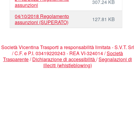
307.24 KB
assunzioni
04/10/2018 Regolamento
127.81 KB
assunzioni (SUPERATO)
Società Vicentina Trasporti a responsabilità limitata - S.V.T. Srl
/ C.F. e P.I. 03419220243 - REA VI-324014 /
Società
Trasparente
/
Dichiarazione di accessibilità
/
Segnalazioni di
illeciti (whistleblowing)