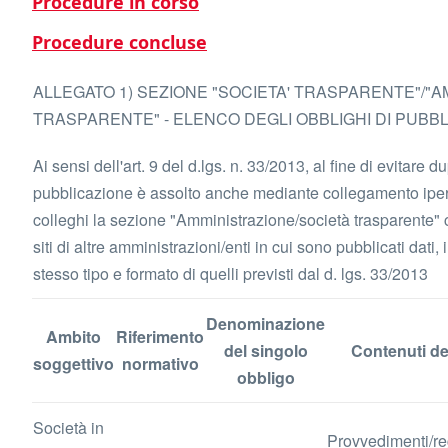
Procedure in corso
Procedure concluse
ALLEGATO 1) SEZIONE "SOCIETA' TRASPARENTE"/"
TRASPARENTE" - ELENCO DEGLI OBBLIGHI DI PUBB
Ai sensi dell'art. 9 del d.lgs. n. 33/2013, al fine di evitare du
pubblicazione è assolto anche mediante collegamento iperte
colleghi la sezione "Amministrazione/società trasparente" c
siti di altre amministrazioni/enti in cui sono pubblicati dati
stesso tipo e formato di quelli previsti dal d. lgs. 33/2013
Denominazione
Ambito
Riferimento
del singolo
Contenuti de
soggettivo
normativo
obbligo
Società in
Provvedimenti/re