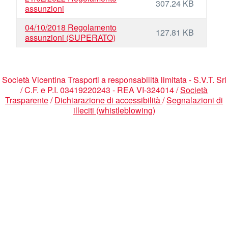
307.24 KB
assunzioni
04/10/2018 Regolamento
127.81 KB
assunzioni (SUPERATO)
Società Vicentina Trasporti a responsabilità limitata - S.V.T. Srl
/ C.F. e P.I. 03419220243 - REA VI-324014 /
Società
Trasparente
/
Dichiarazione di accessibilità
/
Segnalazioni di
illeciti (whistleblowing)