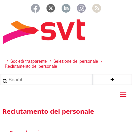
Salta
al
contenuto
principale
/
Società trasparente
Selezione del personale
Briciole
Reclutamento del personale
di
Search
pane
Main
Reclutamento del personale
navigation