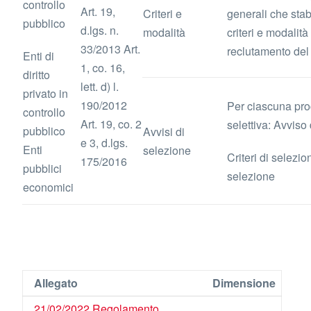
controllo
Art. 19,
Criteri e
generali che stab
pubblico
d.lgs. n.
modalità
criteri e modalità 
33/2013 Art.
reclutamento del
Enti di
1, co. 16,
diritto
lett. d) l.
privato in
190/2012
Per ciascuna pr
controllo
Art. 19, co. 2
selettiva: Avviso
pubblico
Avvisi di
e 3, d.lgs.
Enti
selezione
Criteri di selezio
175/2016
pubblici
selezione
economici
Allegato
Dimensione
21/02/2022 Regolamento