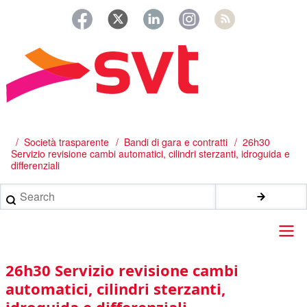
Salta
al
contenuto
principale
/
Società trasparente
Bandi di gara e contratti
26h30
Briciole
Servizio revisione cambi automatici, cilindri sterzanti, idroguida e
di
differenziali
pane
Search
Main
26h30 Servizio revisione cambi
navigation
automatici, cilindri sterzanti,