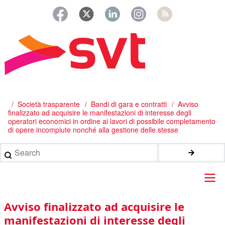
Salta
al
contenuto
principale
/
Società trasparente
Bandi di gara e contratti
Avviso
Briciole
finalizzato ad acquisire le manifestazioni di interesse degli
di
operatori economici in ordine ai lavori di possibile completamento
di opere incompiute nonché alla gestione delle stesse
pane
Search
Main
Avviso finalizzato ad acquisire le
navigation
manifestazioni di interesse degli