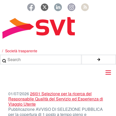
Salta
al
contenuto
principale
/ Società trasparente
Search
Main
navigation
01/07/2026
26l01 Selezione per la ricerca del
Responsabile Qualità del Servizio ed Esperienza di
Viaggio Utente
Pubblicazione AVVISO DI SELEZIONE PUBBLICA
per la copertura di 1 posto a tempo pieno e